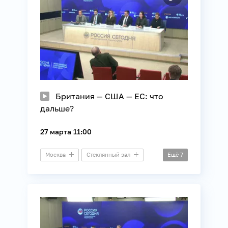
Британия — США — ЕС: что
дальше?
27 марта 11:00
Москва
Стеклянный зал
Ещё
7
Круглый стол
Ближний Восток
ЕС
Иран
Международные отношения
НАТО
США