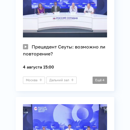
Прецедент Сеуты: возможно ли
повторение?
4 августа 15:00
Москва
Дальний зал
Ещё
4
Круглый стол
Внешняя политика
ЕС
Миграция