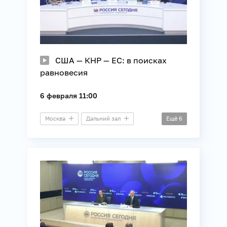
США — КНР — ЕС: в поисках
равновесия
6 февраля 11:00
Москва
Дальний зал
Ещё
6
Круглый стол
Внешняя политика
ЕС
Китай
Международные отношения
США