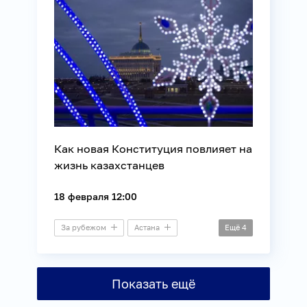
Как новая Конституция повлияет на
жизнь казахстанцев
18 февраля 12:00
За рубежом
Астана
Ещё
4
Пресс-конференция
Внешняя политика
Показать ещё
Законотворчество
Общество