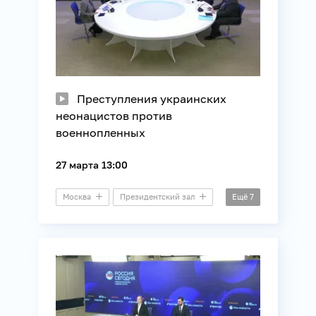
Преступления украинских
неонацистов против
военнопленных
27 марта 13:00
Москва
Президентский зал
Ещё
7
Пресс-конференция
История
Общество
Правозащита
СВО
Украина
Юриспруденция