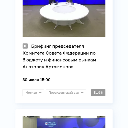
Брифинг председателя
Комитета Совета Федерации по
бюджету и финансовым рынкам
Анатолия Артамонова
30 июля 15:00
Москва
Президентский зал
Ещё
6
Брифинг
Бизнес
Налоги
Финансы
Экономика
Юриспруденция