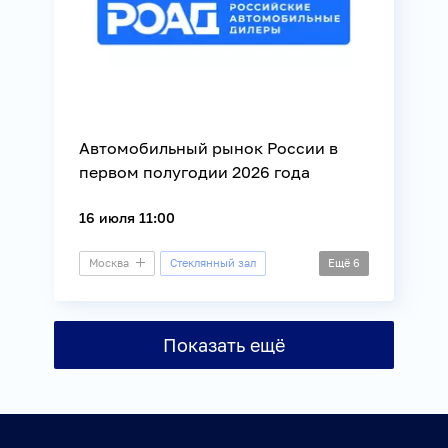
Автомобильный рынок России в
первом полугодии 2026 года
16 июля 11:00
Москва
Стеклянный зал
Ещё
6
Пресс-конференция
Бизнес
Общество
Регионы России
Показать ещё
Транспорт
Экономика