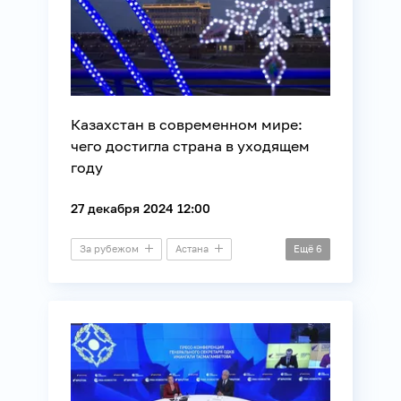
ОДКБ
ШОС
Экономика
Казахстан в современном мире:
чего достигла страна в уходящем
году
27 декабря 2024 12:00
За рубежом
Астана
Ещё
6
Круглый стол
Международные отношения
ОДКБ
Политика
ШОС
Экономика