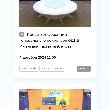
Пресс-конференция
генерального секретаря ОДКБ
Имангали Тасмагамбетова
4 декабря 2024 11:00
Москва
За рубежом
Ещё
10
Астана
Бишкек
Ереван
Минск
Президентский зал
Видеомост
Безопасность
Внешняя политика
ОДКБ