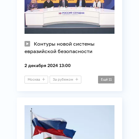
Силовые структуры
Контуры новой системы
евразийской безопасности
2 декабря 2024 13:00
Москва
За рубежом
Ещё
11
Бишкек
Ереван
Минск
Дальний зал
Видеомост
Безопасность
Внешняя политика
ЕАЭС
Международные отношения
ОДКБ
СНГ