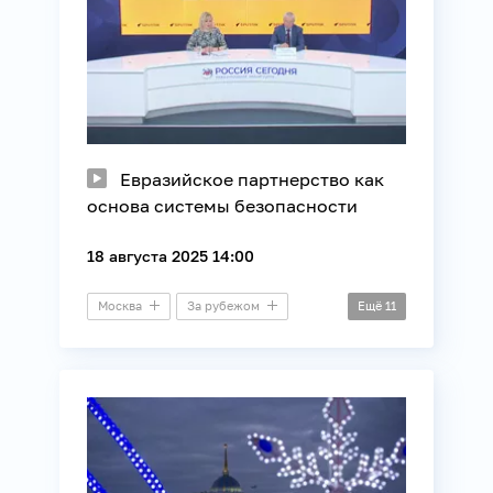
Евразийское партнерство как
основа системы безопасности
18 августа 2025 14:00
Москва
За рубежом
Ещё
11
Бишкек
Дальний зал
Видеомост
БРИКС
Безопасность
Внешняя политика
ЕАЭС
Международные отношения