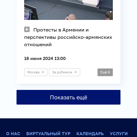
Протесты в Армении и
перспективы российско-армянских
отношений
18 июня 2024 13:00
Москва
За рубежом
Ещё
8
Ереван
Дальний зал
Круглый стол
Показать ещё
Внешняя политика
ЕАЭС
Международные отношения
ОДКБ
Общество
О НАС
ВИРТУАЛЬНЫЙ ТУР
КАЛЕНДАРЬ
УСЛУГИ