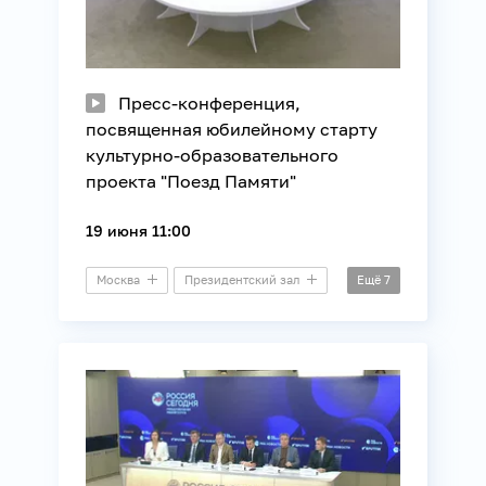
Пресс-конференция,
посвященная юбилейному старту
культурно-образовательного
проекта "Поезд Памяти"
19 июня 11:00
Москва
Президентский зал
Ещё
7
Пресс-конференция
История
Культура
Молодежная политика
Образование
Общество
Союзное государство