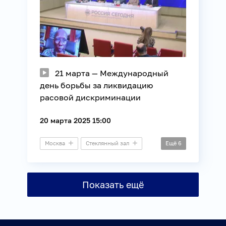
21 марта — Международный
день борьбы за ликвидацию
расовой дискриминации
20 марта 2025 15:00
Москва
Стеклянный зал
Ещё
6
Пресс-конференция
Африка
Внешняя политика
Книги
Показать ещё
Международные отношения
Общество