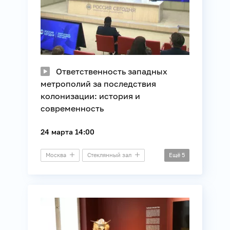
Ответственность западных
метрополий за последствия
колонизации: история и
современность
24 марта 14:00
Москва
Стеклянный зал
Ещё
5
Пресс-конференция
Африка
Внешняя политика
История
Международные отношения