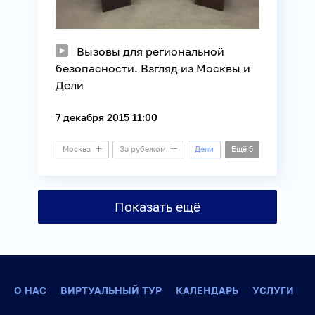
Вызовы для региональной
безопасности. Взгляд из Москвы и
Дели
7 декабря 2015 11:00
Москва
За рубежом
Дели
Ещё
5
Президентский зал
Видеомост
Показать ещё
Внешняя политика
Индия
Общество
О НАС
ВИРТУАЛЬНЫЙ ТУР
КАЛЕНДАРЬ
УСЛУГИ