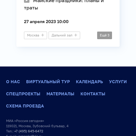
Майские праздники: планы и
траты
27 апреля 2023 10:00
Москва
Дальний зал
Ещё
3
Пресс-конференция
ВЦИОМ
Общество
О НАС
ВИРТУАЛЬНЫЙ ТУР
КАЛЕНДАРЬ
УСЛУГИ
СПЕЦПРОЕКТЫ
МАТЕРИАЛЫ
КОНТАКТЫ
СХЕМА ПРОЕЗДА
МИА «Россия сегодня»
119021, Москва, Зубовский бульвар, 4
Тел.:
+7 (495) 645-6472