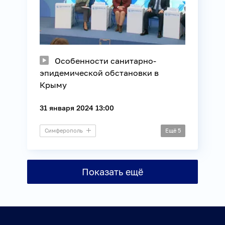
Особенности санитарно-
эпидемической обстановки в
Крыму
31 января 2024 13:00
Симферополь
Ещё
5
Пресс-конференция
Здоровье
Потребители
Показать ещё
Регионы России
Экология