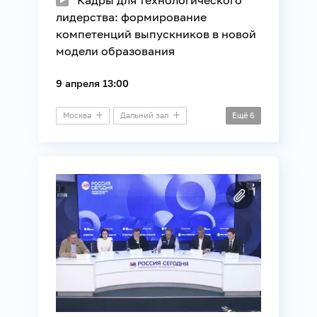
лидерства: формирование
компетенций выпускников в новой
модели образования
9 апреля 13:00
Москва
Дальний зал
Ещё
6
Пресс-конференция
HR
Молодежная политика
Наука
Образование
Технологии