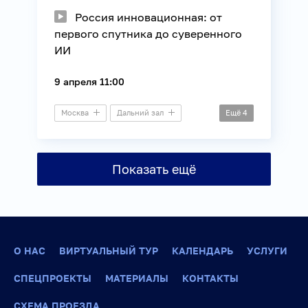
Россия инновационная: от
первого спутника до суверенного
ИИ
9 апреля 11:00
Москва
Дальний зал
Ещё
4
Круглый стол
Информационные технологии
Показать ещё
Космос
Технологии
О НАС
ВИРТУАЛЬНЫЙ ТУР
КАЛЕНДАРЬ
УСЛУГИ
СПЕЦПРОЕКТЫ
МАТЕРИАЛЫ
КОНТАКТЫ
СХЕМА ПРОЕЗДА