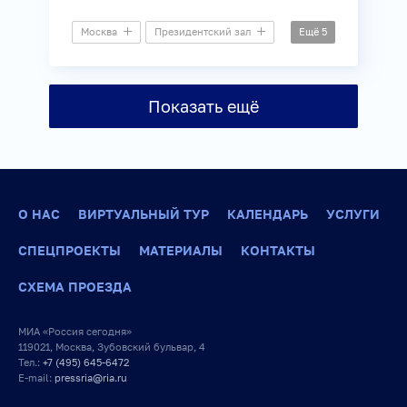
Москва
Президентский зал
Ещё
5
Пресс-конференция
Архитектура
Культура
Показать ещё
Молодежная политика
Общество
О НАС
ВИРТУАЛЬНЫЙ ТУР
КАЛЕНДАРЬ
УСЛУГИ
СПЕЦПРОЕКТЫ
МАТЕРИАЛЫ
КОНТАКТЫ
СХЕМА ПРОЕЗДА
МИА «Россия сегодня»
119021, Москва, Зубовский бульвар, 4
Тел.:
+7 (495) 645-6472
E-mail:
pressria@ria.ru