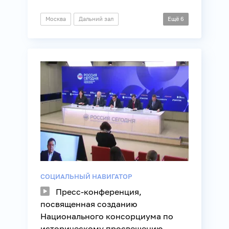
Москва
Дальний зал
Ещё
6
Пресс-конференция
Молодежная политика
Наука
Образование
Общество
Технологии
СОЦИАЛЬНЫЙ НАВИГАТОР
Пресс-конференция,
посвященная созданию
Национального консорциума по
историческому просвещению