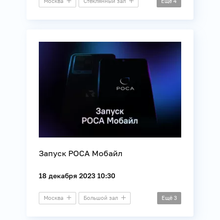
Москва
Стеклянный зал
Ещё
4
Пресс-конференция
Информационные технологии
Общество
Связь
Запуск РОСА Мобайл
18 декабря 2023 10:30
Москва
Большой зал
Ещё
3
Презентация
Связь