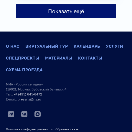
Информационные технологии
Показать ещё
Религия
Связь
О НАС
ВИРТУАЛЬНЫЙ ТУР
КАЛЕНДАРЬ
УСЛУГИ
СПЕЦПРОЕКТЫ
МАТЕРИАЛЫ
КОНТАКТЫ
СХЕМА ПРОЕЗДА
МИА «Россия сегодня»
119021, Москва, Зубовский бульвар, 4
Тел.:
+7 (495) 645-6472
E-mail:
pressria@ria.ru
Политика конфиденциальности
Обратная связь