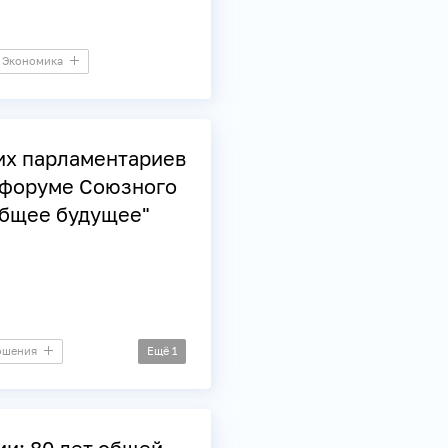
Экономика
их парламентариев
 форуме Союзного
общее будущее"
ошения
Ещё
1