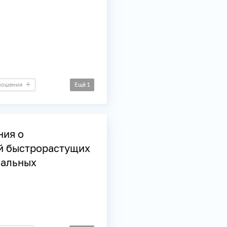
ношения
Ещё
1
ния о
й быстрорастущих
нальных