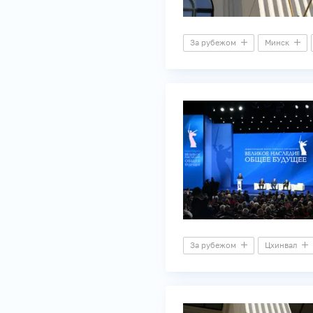
За рубежом
Минск
За рубежом
Цхинвал
Союзное государство