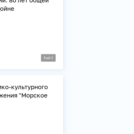
ии: 80 лет общей
войне
Ещё
2
ико-культурного
жения "Морское