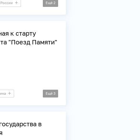
 России
Ещё
2
ая к старту
та "Поезд Памяти"
ика
Ещё
3
государства в
я