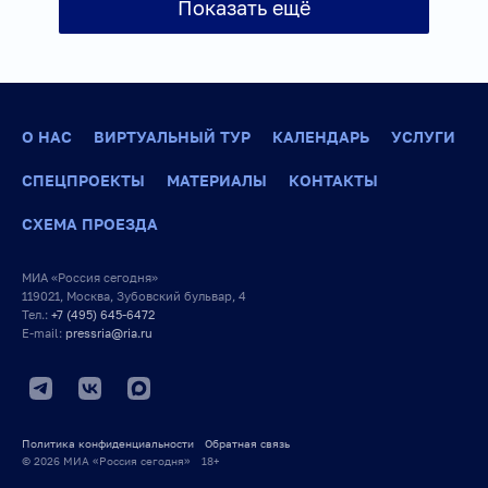
Показать ещё
Общество
Союзное государство
О НАС
ВИРТУАЛЬНЫЙ ТУР
КАЛЕНДАРЬ
УСЛУГИ
СПЕЦПРОЕКТЫ
МАТЕРИАЛЫ
КОНТАКТЫ
СХЕМА ПРОЕЗДА
МИА «Россия сегодня»
119021, Москва, Зубовский бульвар, 4
Тел.:
+7 (495) 645-6472
E-mail:
pressria@ria.ru
Политика конфиденциальности
Обратная связь
© 2026 МИА «Россия сегодня» 18+