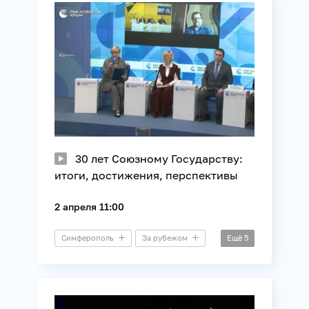
Образование
Союзное государство
Экономика
30 лет Союзному Государству:
итоги, достижения, перспективы
2 апреля 11:00
Симферополь
За рубежом
Ещё
5
Минск
Видеомост
Международные отношения
Политика
Союзное государство