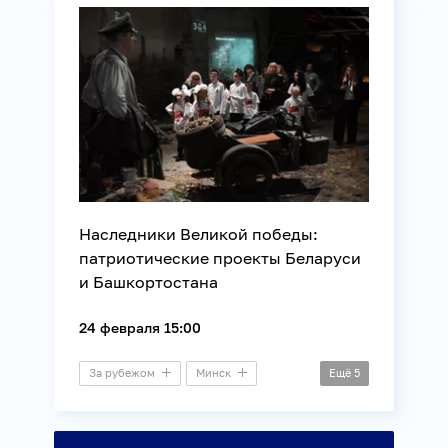
Регионы России
Союзное государство
Наследники Великой победы:
патриотические проекты Беларуси
и Башкортостана
24 февраля 15:00
За рубежом
Минск
Ещё
5
Видеомост
История
Международные отношения