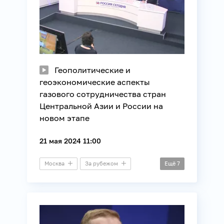
Геополитические и
геоэкономические аспекты
газового сотрудничества стран
Центральной Азии и России на
новом этапе
21 мая 2024 11:00
Москва
За рубежом
Ещё
7
Астана
Бишкек
Ташкент
Дальний зал
Видеомост
Международные отношения