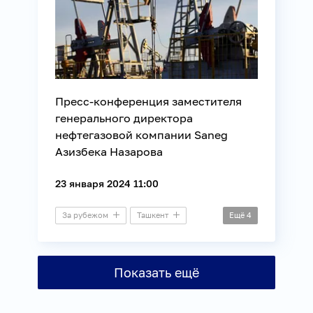
Пресс-конференция заместителя
генерального директора
нефтегазовой компании Saneg
Азизбека Назарова
23 января 2024 11:00
За рубежом
Ташкент
Ещё
4
Пресс-конференция
Международные отношения
Показать ещё
ТЭК
Энергетика