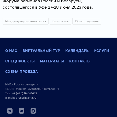
Форума регионов России и Беларуси,
состоявшегося в Уфе 27-28 июня 2023 года.
Международные отношения
Экономика
Юриспруденция
О НАС
ВИРТУАЛЬНЫЙ ТУР
КАЛЕНДАРЬ
УСЛУГИ
СПЕЦПРОЕКТЫ
МАТЕРИАЛЫ
КОНТАКТЫ
СХЕМА ПРОЕЗДА
МИА «Россия сегодня»
119021, Москва, Зубовский бульвар, 4
Тел.:
+7 (495) 645-6472
E-mail:
pressria@ria.ru