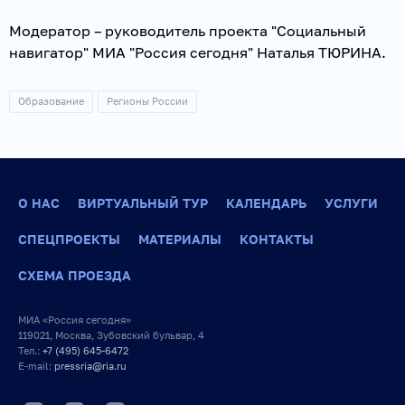
Модератор – руководитель проекта "Социальный
навигатор" МИА "Россия сегодня" Наталья ТЮРИНА.
Образование
Регионы России
О НАС
ВИРТУАЛЬНЫЙ ТУР
КАЛЕНДАРЬ
УСЛУГИ
СПЕЦПРОЕКТЫ
МАТЕРИАЛЫ
КОНТАКТЫ
СХЕМА ПРОЕЗДА
МИА «Россия сегодня»
119021, Москва, Зубовский бульвар, 4
Тел.:
+7 (495) 645-6472
E-mail:
pressria@ria.ru