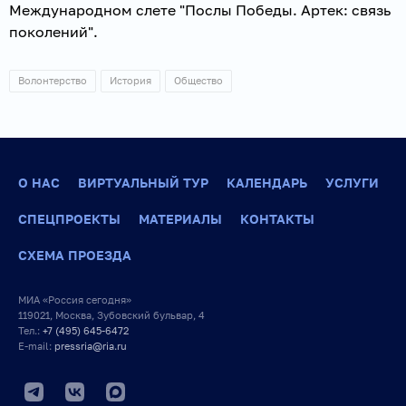
Международном слете "Послы Победы. Артек: связь
поколений".
Волонтерство
История
Общество
О НАС
ВИРТУАЛЬНЫЙ ТУР
КАЛЕНДАРЬ
УСЛУГИ
СПЕЦПРОЕКТЫ
МАТЕРИАЛЫ
КОНТАКТЫ
СХЕМА ПРОЕЗДА
МИА «Россия сегодня»
119021, Москва, Зубовский бульвар, 4
Тел.:
+7 (495) 645-6472
E-mail:
pressria@ria.ru