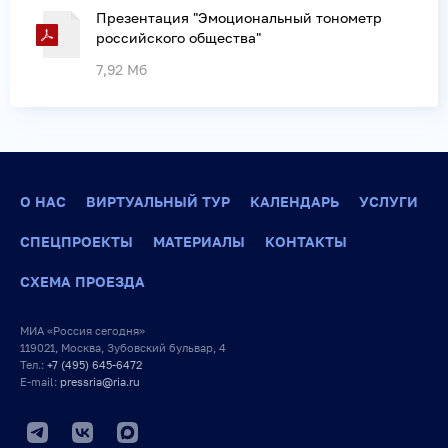
Презентация "Эмоциональный тонометр
российского общества"
7,92 Мб
О НАС
ВИРТУАЛЬНЫЙ ТУР
КАЛЕНДАРЬ
УСЛУГИ
СПЕЦПРОЕКТЫ
МАТЕРИАЛЫ
КОНТАКТЫ
СХЕМА ПРОЕЗДА
МИА «Россия сегодня»
119021, Москва, Зубовский бульвар, 4
Тел.:
+7 (495) 645-6472
E-mail:
pressria@ria.ru