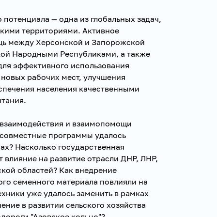
потенциала — одна из глобальных задач,
скими территориями. Активное
щь между Херсонской и Запорожской
кой Народными Республиками, а также
для эффективного использования
 новых рабочих мест, улучшения
еспечения населения качественными
тания.
 взаимодействия и взаимопомощи
 совместные программы удалось
анах? Насколько государственная
влияние на развитие отрасли ДНР, ЛНР,
кой областей? Как внедрение
ого семенного материала повлияли на
хники уже удалось заменить в рамках
ение в развитии сельского хозяйства
одороги "Азовское кольцо"?