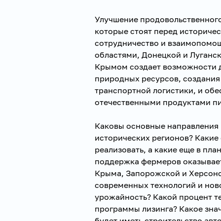
Улучшение продовольственного 
которые стоят перед историче
сотрудничество и взаимопомо
областями, Донецкой и Луганс
Крымом создает возможности 
природных ресурсов, создания
транспортной логистики, и об
отечественными продуктами пи
Каковы основные направления
исторических регионов? Какие
реализовать, а какие еще в пл
поддержка фермеров оказывает 
Крыма, Запорожской и Херсонс
современных технологий и нов
урожайность? Какой процент те
программы лизинга? Какое знач
будет иметь строительство авт