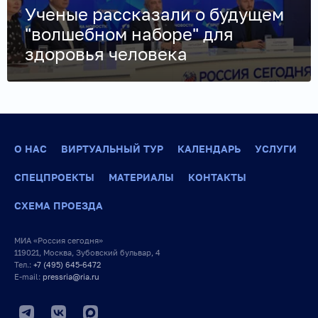
Ученые рассказали о будущем
"волшебном наборе" для
здоровья человека
О НАС
ВИРТУАЛЬНЫЙ ТУР
КАЛЕНДАРЬ
УСЛУГИ
СПЕЦПРОЕКТЫ
МАТЕРИАЛЫ
КОНТАКТЫ
СХЕМА ПРОЕЗДА
МИА «Россия сегодня»
119021, Москва, Зубовский бульвар, 4
Тел.:
+7 (495) 645-6472
E-mail:
pressria@ria.ru