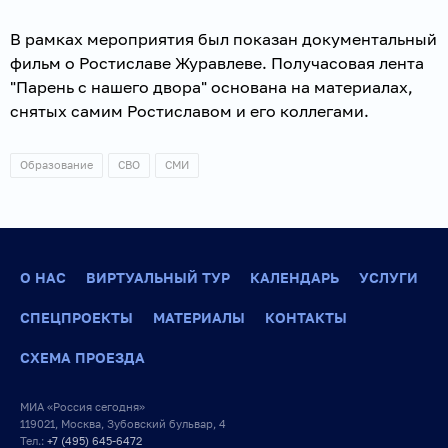
В рамках мероприятия был показан документальный
фильм о Ростиславе Журавлеве. Получасовая лента
"Парень с нашего двора" основана на материалах,
снятых самим Ростиславом и его коллегами.
Образование
СВО
СМИ
О НАС
ВИРТУАЛЬНЫЙ ТУР
КАЛЕНДАРЬ
УСЛУГИ
СПЕЦПРОЕКТЫ
МАТЕРИАЛЫ
КОНТАКТЫ
СХЕМА ПРОЕЗДА
МИА «Россия сегодня»
119021, Москва, Зубовский бульвар, 4
Тел.:
+7 (495) 645-6472