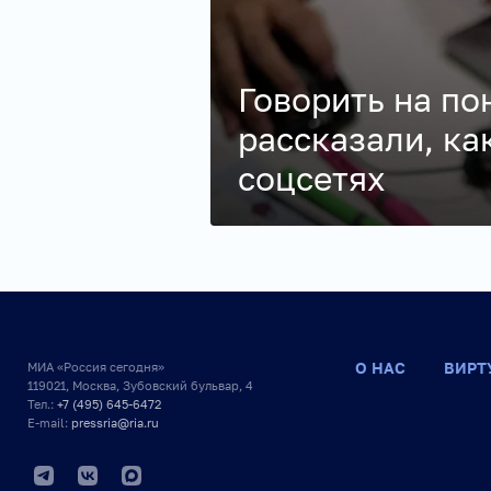
Говорить на по
рассказали, ка
соцсетях
О НАС
ВИРТ
МИА «Россия сегодня»
119021, Москва, Зубовский бульвар, 4
Тел.:
+7 (495) 645-6472
E-mail:
pressria@ria.ru