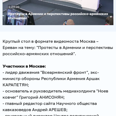
Воспроизвести
1:23:09
видео
Протесты в Армении и перспективы российско-армянских
отношений
Круглый стол в формате видеомоста Москва –
Ереван на тему: "Протесты в Армении и перспективы
российско-армянских отношений".
Участники в Москве:
- лидер движения "Всеармянский фронт", экс-
министр обороны Республики Армения Аршак
КАРАПЕТЯН;
- основатель и руководитель медиахолдинга "Ноев
ковчег" Григорий АНИСОНЯН;
- главный редактор сайта Научного общества
кавказоведов Андрей АРЕШЕВ;
- генеральный директор Центра политической