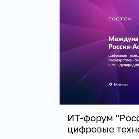
ИТ-форум "Рос
цифровые техн