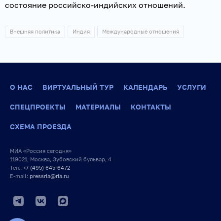
состояние российско-индийских отношений.
Внешняя политика
Индия
Международные отношения
О НАС
ВИРТУАЛЬНЫЙ ТУР
КАЛЕНДАРЬ
УСЛУГИ
СПЕЦПРОЕКТЫ
МАТЕРИАЛЫ
КОНТАКТЫ
СХЕМА ПРОЕЗДА
МИА «Россия сегодня»
119021, Москва, Зубовский бульвар, 4
Тел.:
+7 (495) 645-6472
E-mail:
pressria@ria.ru