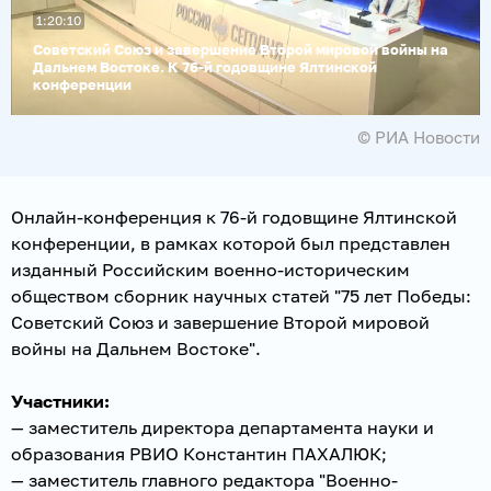
1:20:10
Воспроизвести
видео
Советский Союз и завершение Второй мировой войны на
Дальнем Востоке. К 76-й годовщине Ялтинской
конференции
© РИА Новости
Онлайн-конференция к 76-й годовщине Ялтинской
конференции, в рамках которой был представлен
изданный Российским военно-историческим
обществом сборник научных статей "75 лет Победы:
Советский Союз и завершение Второй мировой
войны на Дальнем Востоке".
Участники:
— заместитель директора департамента науки и
образования РВИО Константин ПАХАЛЮК;
— заместитель главного редактора "Военно-