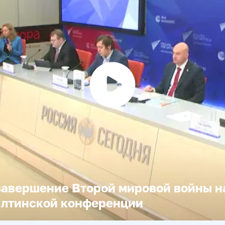
Воспроизвести
видео
завершение Второй мировой войны н
Ялтинской конференции