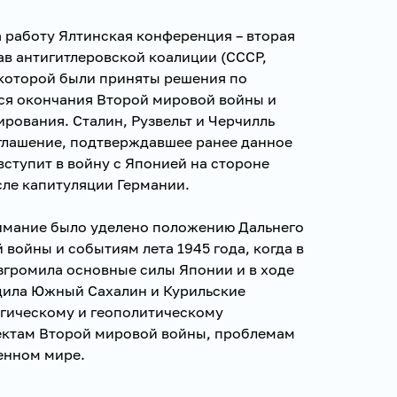
а работу Ялтинская конференция – вторая
ав антигитлеровской коалиции (СССР,
 которой были приняты решения по
ся окончания Второй мировой войны и
рования. Сталин, Рузвельт и Черчилль
оглашение, подтверждавшее ранее данное
ступит в войну с Японией на стороне
сле капитуляции Германии.
имание было уделено положению Дальнего
 войны и событиям лета 1945 года, когда в
громила основные силы Японии и в ходе
дила Южный Сахалин и Курильские
егическому и геополитическому
ектам Второй мировой войны, проблемам
енном мире.