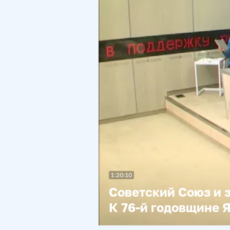
1:20:10
Советский Союз и 
К 76-й годовщине 