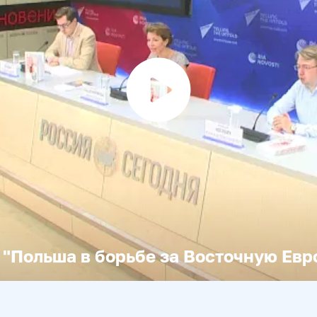
Воспроизвести
видео
 "Польша в борьбе за Восточную Евр