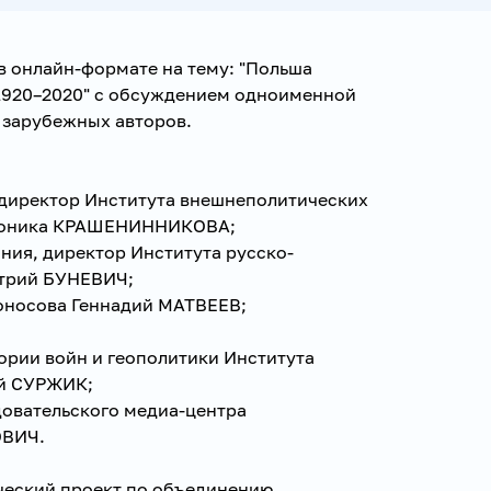
в онлайн-формате на тему: "Польша
 1920–2020" с обсуждением одноименной
 зарубежных авторов.
й директор Института внешнеполитических
ероника КРАШЕНИННИКОВА;
ния, директор Института русско-
итрий БУНЕВИЧ;
оносова Геннадий МАТВЕЕВ;
ории войн и геополитики Института
й СУРЖИК;
довательского медиа-центра
ОВИЧ.
ческий проект по объединению