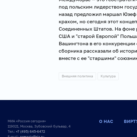
под польским лидерством госуд
назад предложил маршал Юзеф 
крахом, но сегодня этот конце
Соединенных Штатов. На фоне 
США и "старой Европой" Поль
Вашингтона в его конкуренции
сборника рассказали об истор
вместе с ее "старшими" союзн
Внешняя политика
Культура
О НАС
ВИРТ
МИА «Россия сегодня»
119021, Москва, Зубовский бульвар, 4
Тел.:
+7 (495) 645-6472
E-mail:
pressria@ria.ru