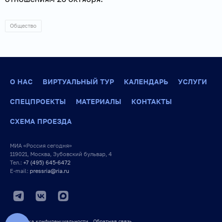
Общество
О НАС
ВИРТУАЛЬНЫЙ ТУР
КАЛЕНДАРЬ
УСЛУГИ
СПЕЦПРОЕКТЫ
МАТЕРИАЛЫ
КОНТАКТЫ
СХЕМА ПРОЕЗДА
МИА «Россия сегодня»
119021, Москва, Зубовский бульвар, 4
Тел.:
+7 (495) 645-6472
E-mail:
pressria@ria.ru
Политика конфиденциальности
Обратная связь