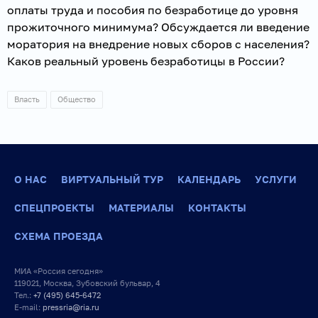
оплаты труда и пособия по безработице до уровня
прожиточного минимума? Обсуждается ли введение
моратория на внедрение новых сборов с населения?
Каков реальный уровень безработицы в России?
Власть
Общество
О НАС
ВИРТУАЛЬНЫЙ ТУР
КАЛЕНДАРЬ
УСЛУГИ
СПЕЦПРОЕКТЫ
МАТЕРИАЛЫ
КОНТАКТЫ
СХЕМА ПРОЕЗДА
МИА «Россия сегодня»
119021, Москва, Зубовский бульвар, 4
Тел.:
+7 (495) 645-6472
E-mail:
pressria@ria.ru