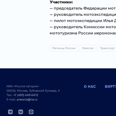
Участники:
— председатель Федерации мот
— руководитель мотоэкспедиц
— пилот мотоэкспедиции Илья
— руководитель Комиссии мот
мототуризма России иеромона
Регионы России
Религия
Транспорт
О НАС
ВИРТ
МИА «Россия сегодня»
119021, Москва, Зубовский бульвар, 4
Тел.:
+7 (495) 645-6472
E-mail:
pressria@ria.ru