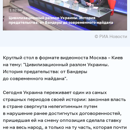
Воспроизвести
1:32:34
видео
Цивилизационный разлом Украины. История
предательства: от Бандеры до современного майдана
© РИА Новости
Круглый стол в формате видеомоста Москва – Киев
на тему: "Цивилизационный разлом Украины.
История предательства: от Бандеры
до современного майдана".
Сегодня Украина переживает один из самых
страшных периодов своей истории: законная власть
в стране свергнута нелегитимным путем
в нарушение ранее достигнутых договоренностей,
пришедшая ей на смену оппозиция сделала ставку
не на весь народ, а только на ту часть, которая почти