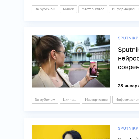
За рубежом
Минск
Мастер-класс
Информационны
SPUTNIKP
Sputni
нейрос
совре
28 января
За рубежом
Цхинвал
Мастер-класс
Информацион
SPUTNIKP