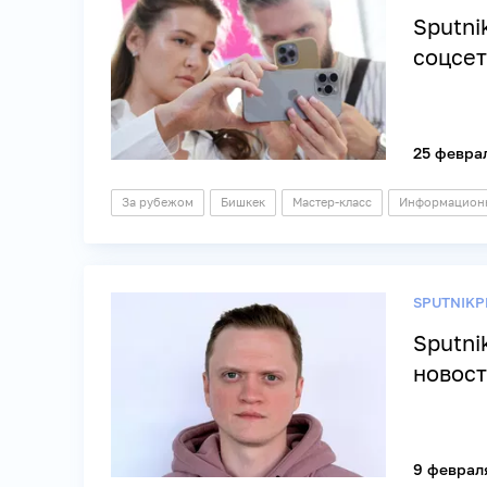
Sputni
соцсет
25 февра
За рубежом
Бишкек
Мастер-класс
Информационн
SPUTNIKP
Sputni
новост
9 февраля