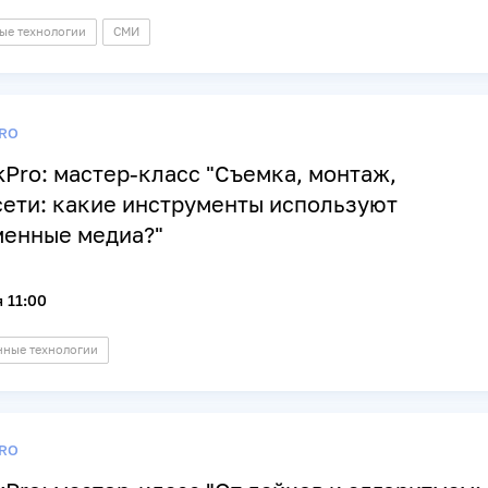
е технологии
СМИ
RO
kPro: мастер-класс "Съемка, монтаж,
ети: какие инструменты используют
менные медиа?"
 11:00
ные технологии
RO