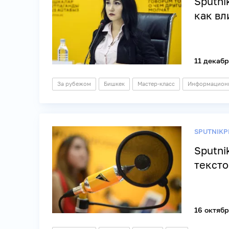
Sputni
как вл
11 декабр
За рубежом
Бишкек
Мастер-класс
Информационн
SPUTNIKP
Sputni
тексто
16 октябр