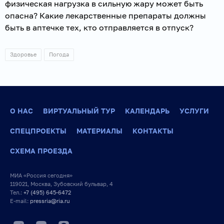
физическая нагрузка в сильную жару может быть
опасна? Какие лекарственные препараты должны
быть в аптечке тех, кто отправляется в отпуск?
Здоровье
Погода
О НАС
ВИРТУАЛЬНЫЙ ТУР
КАЛЕНДАРЬ
УСЛУГИ
СПЕЦПРОЕКТЫ
МАТЕРИАЛЫ
КОНТАКТЫ
СХЕМА ПРОЕЗДА
МИА «Россия сегодня»
119021, Москва, Зубовский бульвар, 4
Тел.:
+7 (495) 645-6472
E-mail:
pressria@ria.ru