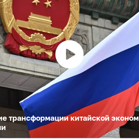
Воспроизвести
видео
ие трансформации китайской эконом
ии