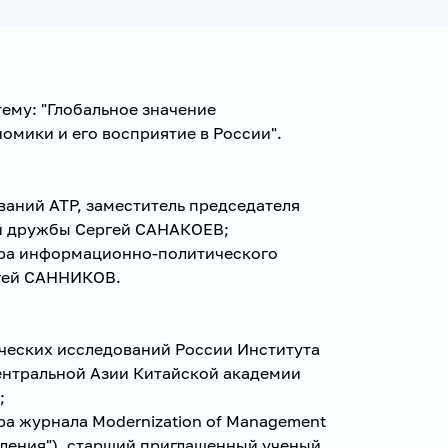
ему: "Глобальное значение
мики и его восприятие в России".
ваний АТР, заместитель председателя
й дружбы Сергей САНАКОЕВ;
тора информационно-политического
ргей САННИКОВ.
ческих исследований России Института
ентральной Азии Китайской академии
;
ора журнала Modernization of Management
ления"), старший приглашенный ученый