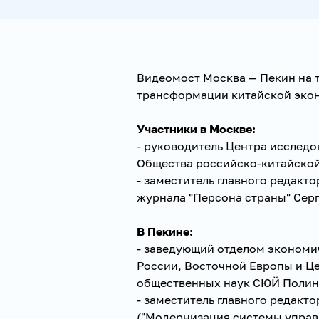
Видеомост Москва — Пекин на т
трансформации китайской эконо
Участники в Москве:
- руководитель Центра исследо
Общества российско-китайско
- заместитель главного редак
журнала "Персона страны" Се
В Пекине:
- заведующий отделом экономи
России, Восточной Европы и Ц
общественных наук СЮЙ Полин
- заместитель главного редакт
("Модернизация системы управ