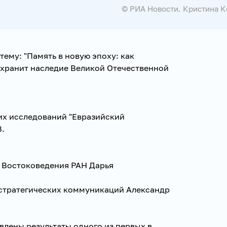
© РИА Новости. Кристина 
тему: "Память в новую эпоху: как
 хранит наследие Великой Отечественной
их исследований "Евразийский
.
а Востоковедения РАН Дарья
 стратегических коммуникаций Александр
влены результаты одного из первых в