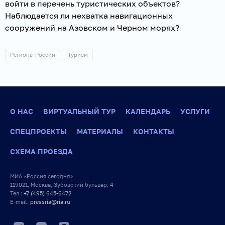
войти в перечень туристических объектов?
Наблюдается ли нехватка навигационных
сооружений на Азовском и Черном морях?
Регионы России
Туризм
О НАС
ВИРТУАЛЬНЫЙ ТУР
КАЛЕНДАРЬ
УСЛУГИ
СПЕЦПРОЕКТЫ
МАТЕРИАЛЫ
КОНТАКТЫ
СХЕМА ПРОЕЗДА
МИА «Россия сегодня»
119021, Москва, Зубовский бульвар, 4
Тел.:
+7 (495) 645-6472
E-mail:
pressria@ria.ru