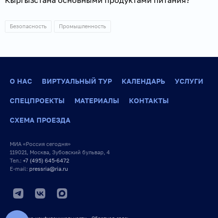
Безопасность
Промышленность
О НАС
ВИРТУАЛЬНЫЙ ТУР
КАЛЕНДАРЬ
УСЛУГИ
СПЕЦПРОЕКТЫ
МАТЕРИАЛЫ
КОНТАКТЫ
СХЕМА ПРОЕЗДА
МИА «Россия сегодня»
119021, Москва, Зубовский бульвар, 4
Тел.:
+7 (495) 645-6472
E-mail:
pressria@ria.ru