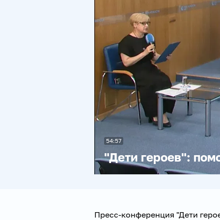
54:57
"Дети героев": пом
Пресс-конференция "Дети герое