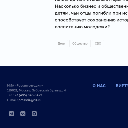
Насколько бизнес и обществен
детям, чьи отцы погибли при и
способствует сохранению исто
воспитанию молодежи?
Дети
Общество
СВО
О НАС
ВИРТ
МИА «Россия сегодня»
119021, Москва, Зубовский бульвар, 4
Тел.:
+7 (495) 645-6472
E-mail:
pressria@ria.ru