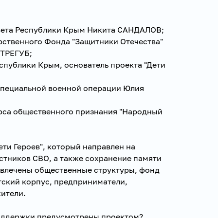
овета Республики Крым Никита САНДАЛОВ;
рственного Фонда "Защитники Отечества"
 ТРЕГУБ;
спублики Крым, основатель проекта "Дети
 специальной военной операции Юлия
урса общественного признания "Народный
ети Героев", который направлен на
стников СВО, а также сохранение памяти
вовлечены общественные структуры, фонд
тский корпус, предприниматели,
ители.
оддержки предусмотрены проектом?