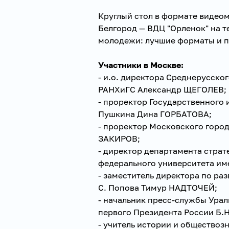
Круглый стол в формате видео
Белгород — ВДЦ "Орленок" на 
молодежи: лучшие форматы и п
Участники в Москве:
- и.о. директора Среднерусско
РАНХиГС Александр ЩЕГОЛЕВ;
- проректор Государственного 
Пушкина Дина ГОРБАТОВА;
- проректор Московского город
ЗАКИРОВ;
- директор департамента стра
федерального университета и
- заместитель директора по ра
С. Попова Тимур НАДТОЧЕЙ;
- начальник пресс-службы Ура
первого Президента России Б
- учитель истории и обществоз