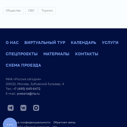
Общество
СВО
Туризм
О НАС
ВИРТУАЛЬНЫЙ ТУР
КАЛЕНДАРЬ
УСЛУГИ
СПЕЦПРОЕКТЫ
МАТЕРИАЛЫ
КОНТАКТЫ
СХЕМА ПРОЕЗДА
МИА «Россия сегодня»
119021, Москва, Зубовский бульвар, 4
Тел.:
+7 (495) 645-6472
E-mail:
pressria@ria.ru
Политика конфиденциальности
Обратная связь
© 2026 МИА «Россия сегодня» 18+