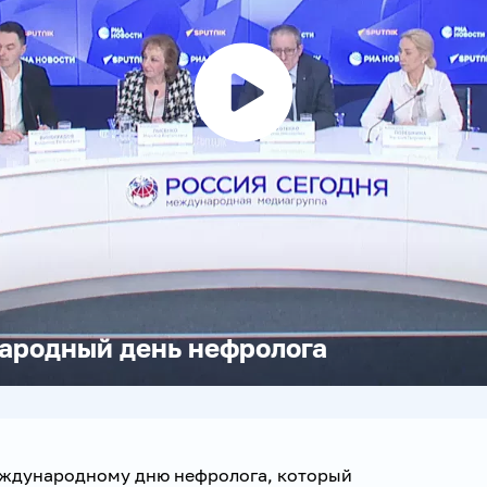
Воспроизвести
видео
ародный день нефролога
еждународному дню нефролога, который