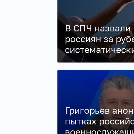
В СПЧ назвали
россиян за ру
систематическ
Григорьев анон
пытках россий
военнослужащи