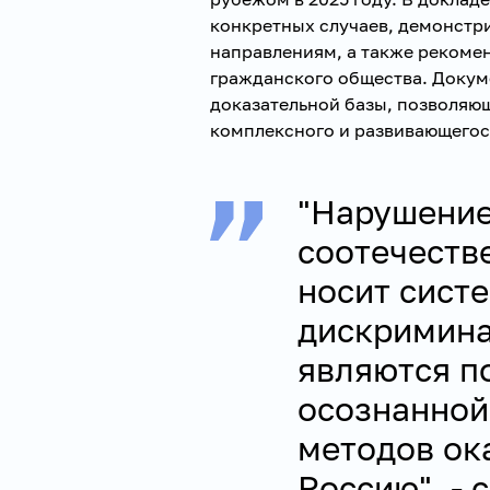
конкретных случаев, демонст
направлениям, а также рекомен
гражданского общества. Докум
доказательной базы, позволяю
комплексного и развивающегос
"Нарушение
соотечеств
носит сист
дискримин
являются п
осознанной
методов ок
Россию", - 