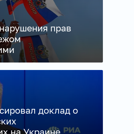
 нарушения прав
бежом
ими
сировал доклад о
ских
х на Украине