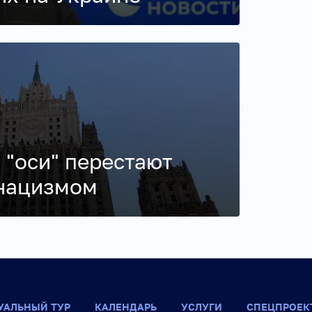
 "оси" перестают
онацизмом
УАЛЬНЫЙ ТУР
КАЛЕНДАРЬ
УСЛУГИ
СПЕЦПРОЕК