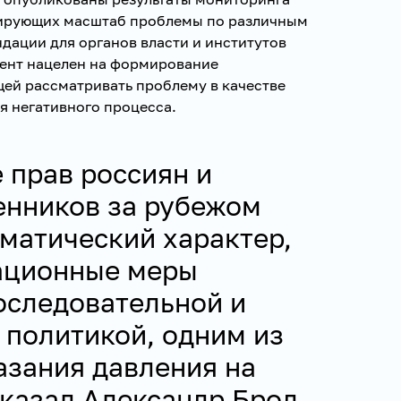
рирующих масштаб проблемы по различным
дации для органов власти и институтов
ент нацелен на формирование
щей рассматривать проблему в качестве
я негативного процесса.
 прав россиян и
енников за рубежом
ематический характер,
ационные меры
оследовательной и
 политикой, одним из
азания давления на
сказал Александр Брод.