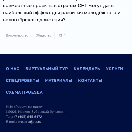
совместные проекты в странах СНГ могут дать
наибольший эффект для развития молодёжного и
волонтёрского движения?
Волонтерство
Общество
СНГ
О НАС
ВИРТУАЛЬНЫЙ ТУР
КАЛЕНДАРЬ
УСЛУГИ
СПЕЦПРОЕКТЫ
МАТЕРИАЛЫ
КОНТАКТЫ
СХЕМА ПРОЕЗДА
МИА «Россия сегодня»
119021, Москва, Зубовский бульвар, 4
Тел.:
+7 (495) 645-6472
E-mail:
pressria@ria.ru