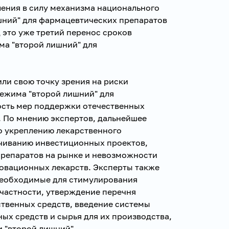
ления в силу механизма национального
шний" для фармацевтических препаратов
од это уже третий перенос сроков
ма "второй лишний" для
ли свою точку зрения на риски
режима "второй лишний" для
сть мер поддержки отечественных
. По мнению экспертов, дальнейшее
о укреплению лекарственного
ачиванию инвестиционных проектов,
репаратов на рынке и невозможности
овационных лекарств. Эксперты также
необходимые для стимулирования
 частности, утверждение перечня
ственных средств, введение системы
ых средств и сырья для их производства,
 "второй лишний".