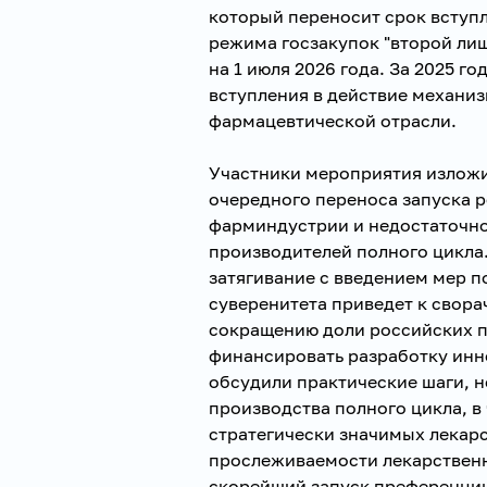
который переносит срок вступ
режима госзакупок "второй ли
на 1 июля 2026 года. За 2025 г
вступления в действие механиз
фармацевтической отрасли.
Участники мероприятия изложи
очередного переноса запуска 
фарминдустрии и недостаточно
производителей полного цикла
затягивание с введением мер п
суверенитета приведет к свор
сокращению доли российских п
финансировать разработку инн
обсудили практические шаги, 
производства полного цикла, в
стратегически значимых лекар
прослеживаемости лекарственн
скорейший запуск преференции