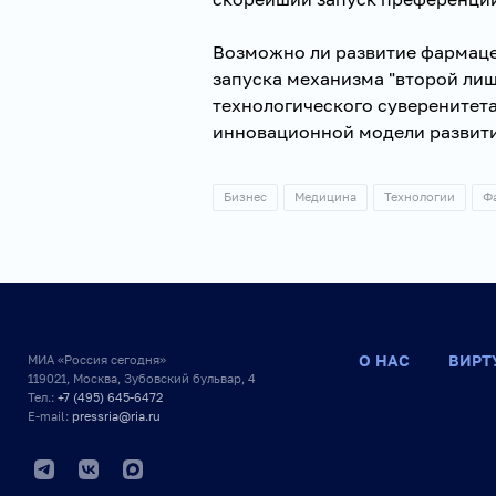
Возможно ли развитие фармаце
запуска механизма "второй лиш
технологического суверенитета
инновационной модели развит
Бизнес
Медицина
Технологии
Ф
О НАС
ВИРТ
МИА «Россия сегодня»
119021, Москва, Зубовский бульвар, 4
Тел.:
+7 (495) 645-6472
E-mail:
pressria@ria.ru