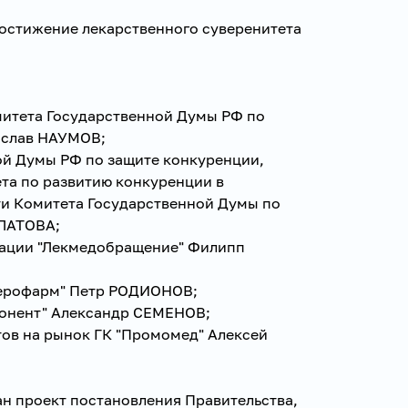
Достижение лекарственного суверенитета
митета Государственной Думы РФ по
ислав НАУМОВ;
ой Думы РФ по защите конкуренции,
та по развитию конкуренции в
и Комитета Государственной Думы по
ЛАТОВА;
иации "Лекмедобращение" Филипп
Герофарм" Петр РОДИОНОВ;
понент" Александр СЕМЕНОВ;
тов на рынок ГК "Промомед" Алексей
ан проект постановления Правительства,