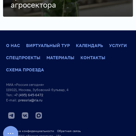
агросектора
О НАС
ВИРТУАЛЬНЫЙ ТУР
КАЛЕНДАРЬ
УСЛУГИ
СПЕЦПРОЕКТЫ
МАТЕРИАЛЫ
КОНТАКТЫ
СХЕМА ПРОЕЗДА
МИА «Россия сегодня»
119021, Москва, Зубовский бульвар, 4
Тел.:
+7 (495) 645-6472
E-mail:
pressria@ria.ru
Политика конфиденциальности
Обратная связь
© 2026 МИА «Россия сегодня» 18+