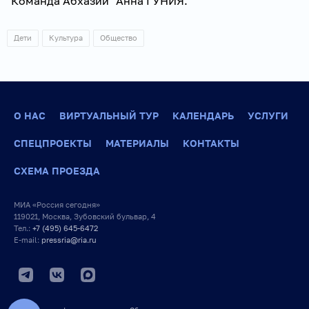
"Команда Абхазии" Анна ГУНИЯ.
Дети
Культура
Общество
О НАС
ВИРТУАЛЬНЫЙ ТУР
КАЛЕНДАРЬ
УСЛУГИ
СПЕЦПРОЕКТЫ
МАТЕРИАЛЫ
КОНТАКТЫ
СХЕМА ПРОЕЗДА
МИА «Россия сегодня»
119021, Москва, Зубовский бульвар, 4
Тел.:
+7 (495) 645-6472
E-mail:
pressria@ria.ru